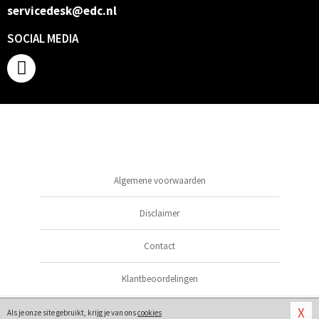
servicedesk@edc.nl
SOCIAL MEDIA
Algemene voorwaarden
Disclaimer
Contact
Klantbeoordelingen
© 2026
BDSM Artikelen
X
Als je onze site gebruikt, krijg je van ons
cookies