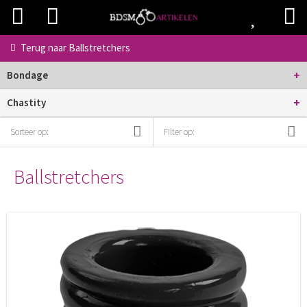
Terug naar
Ballstretchers
+
Bondage
+
Chastity
Sorteer op:
Filter op:
Ballstretchers