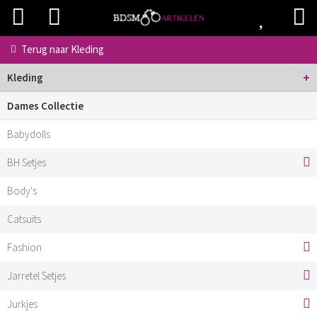
Terug naar
Kleding
+
Kleding
Dames Collectie
Babydolls
BH Setjes
Body's
Catsuits
Fashion
Jarretel Setjes
Jurkjes